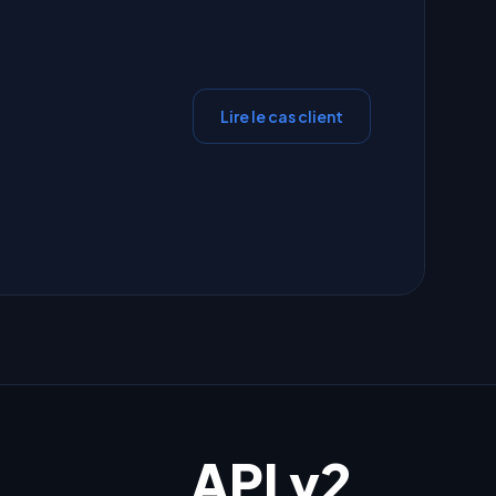
Lire le cas client
%
API v2