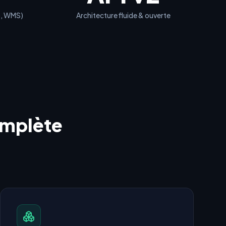
b, WMS)
Architecture fluide & ouverte
omplète
é