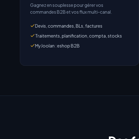
Gagnez en souplesse pour gérer vos
commandes B2B et vos flux multi-canal.
Devis, commandes, BLs, factures
Traitements, planification, compta, stocks
MyJoolan : eshop B2B