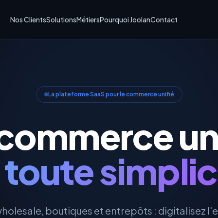
Nos Clients
Solutions
Métiers
Pourquoi Joolan
Contact
La plateforme SaaS pour le commerce unifié
 commerce uni
 toute simplic
lesale, boutiques et entrepôts : digitalisez l