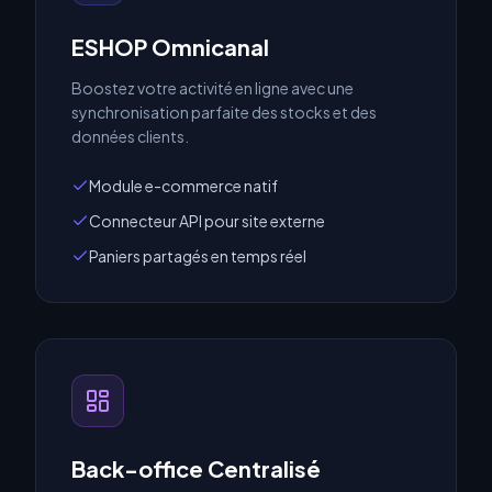
ESHOP Omnicanal
Boostez votre activité en ligne avec une
synchronisation parfaite des stocks et des
données clients.
Module e-commerce natif
Connecteur API pour site externe
Paniers partagés en temps réel
Back-office Centralisé