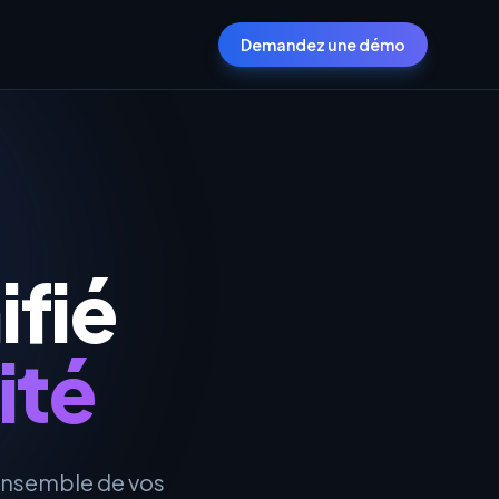
Demandez une démo
fié
ité
'ensemble de vos